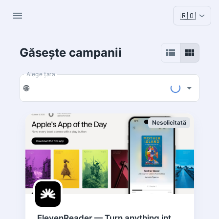
🇷🇴
Găsește campanii
Alege țara
🌐
Nesolicitată
ElevenReader — Turn anything into an audiobook · US