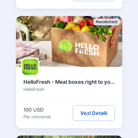
Nesolicitată
HelloFresh - Meal boxes right to your door - US
HelloFresh
100 USD
Vezi Detalii
Per conversie