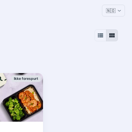
🇳🇴
Ikke forespurt