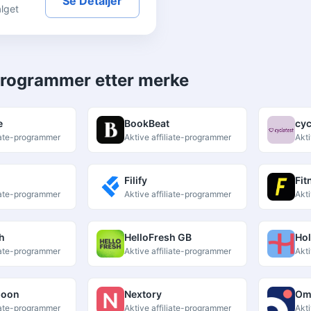
Se Detaljer
alget
-programmer etter merke
e
BookBeat
cyc
liate-programmer
Aktive affiliate-programmer
Akti
Filify
Fit
liate-programmer
Aktive affiliate-programmer
Akti
h
HelloFresh GB
Hol
liate-programmer
Aktive affiliate-programmer
Akti
poon
Nextory
Om
liate-programmer
Aktive affiliate-programmer
Akti