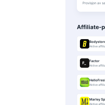
Provisjon av s
Affiliate
Bodystor
Aktive affi
Factor
Aktive affi
HelloFres
Aktive affi
Marley S
Aktive affi