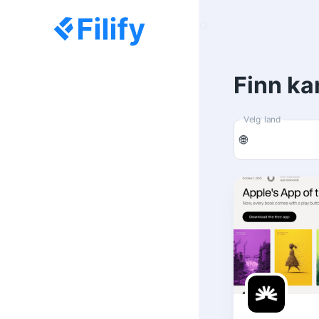
Finn k
Velg land
🌐