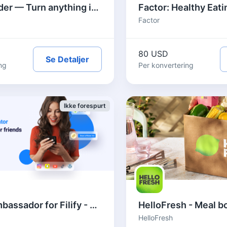
ElevenReader — Turn anything into an audiobook · US
Factor
80 USD
Se Detaljer
ng
Per konvertering
Ikke forespurt
Become ambassador for Filify - United States
HelloFresh