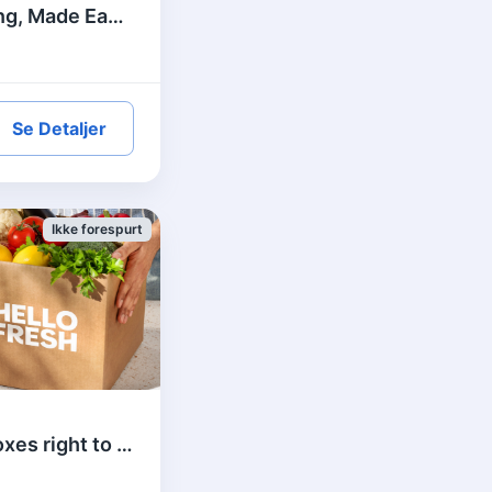
Factor: Healthy Eating, Made Easy – US
Se Detaljer
Ikke forespurt
HelloFresh - Meal boxes right to your door - US