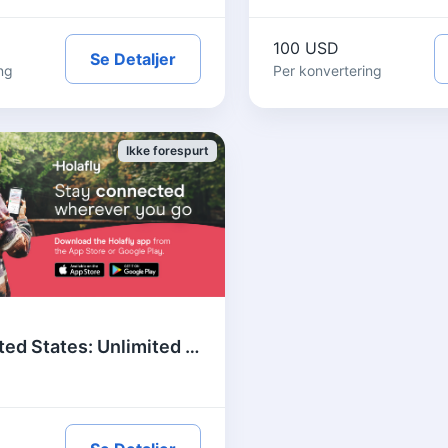
100 USD
Se Detaljer
ng
Per konvertering
Ikke forespurt
Holafly United States: Unlimited Data eSIM for Travelers