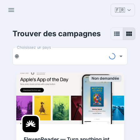
🇫🇷
Trouver des campagnes
Choisissez un pays
🌐
Non demandée
ElevenReader — Turn anything into an audiobook · US