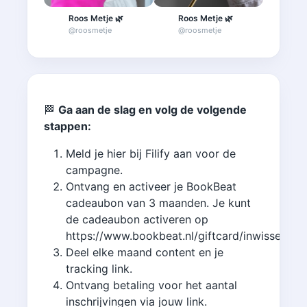
Roos Metje 🌿
Roos Metje 🌿
@
roosmetje
@
roosmetje
@
de_
🏁
Ga aan de slag en volg de volgende
stappen:
Meld je hier bij Filify aan voor de
campagne.
Ontvang en activeer je BookBeat
cadeaubon van 3 maanden. Je kunt
de cadeaubon activeren op
https://www.bookbeat.nl/giftcard/inwisselen
Deel elke maand content en je
tracking link.
Ontvang betaling voor het aantal
inschrijvingen via jouw link.