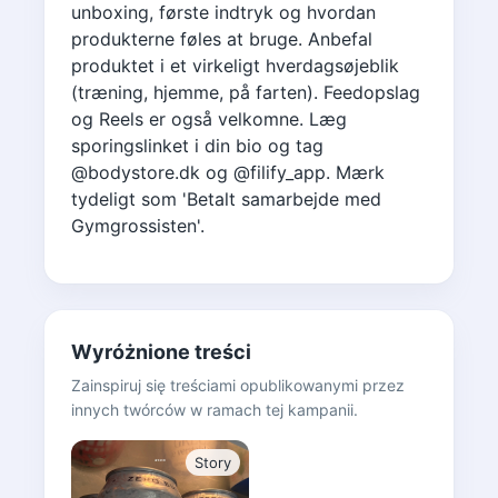
unboxing, første indtryk og hvordan
produkterne føles at bruge. Anbefal
produktet i et virkeligt hverdagsøjeblik
(træning, hjemme, på farten). Feedopslag
og Reels er også velkomne. Læg
sporingslinket i din bio og tag
@bodystore.dk og @filify_app. Mærk
tydeligt som 'Betalt samarbejde med
Gymgrossisten'.
Wyróżnione treści
Zainspiruj się treściami opublikowanymi przez
innych twórców w ramach tej kampanii.
Story