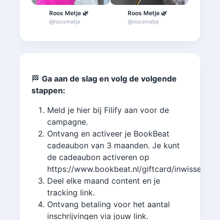
Roos Metje 🌿
Roos Metje 🌿
@
roosmetje
@
roosmetje
@
de_
🏁
Ga aan de slag en volg de volgende
stappen:
Meld je hier bij Filify aan voor de
campagne.
Ontvang en activeer je BookBeat
cadeaubon van 3 maanden. Je kunt
de cadeaubon activeren op
https://www.bookbeat.nl/giftcard/inwisselen
Deel elke maand content en je
tracking link.
Ontvang betaling voor het aantal
inschrijvingen via jouw link.