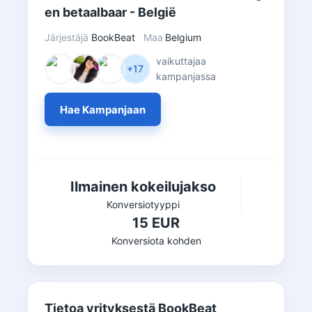
en betaalbaar - België
Järjestäjä
BookBeat
Maa
Belgium
vaikuttajaa
+17
kampanjassa
Hae Kampanjaan
Ilmainen kokeilujakso
Konversiotyyppi
15 EUR
Konversiota kohden
Tietoa yrityksestä BookBeat