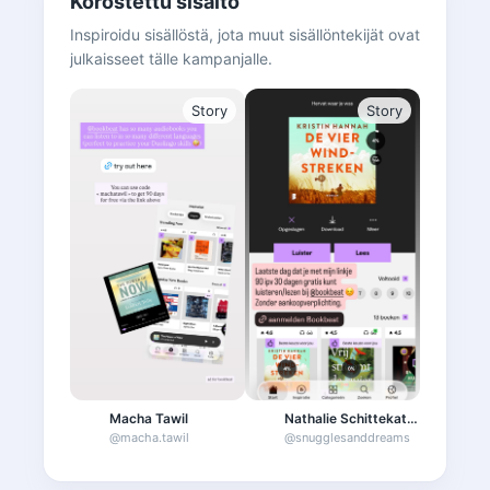
Korostettu sisältö
Inspiroidu sisällöstä, jota muut sisällöntekijät ovat
julkaisseet tälle kampanjalle.
Story
Story
Macha Tawil
Nathalie Schittekatte | slaapcoach
Mach
@
macha.tawil
@
snugglesanddreams
@
mac