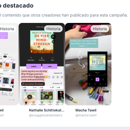
o destacado
el contenido que otros creadores han publicado para esta campaña.
Historia
Historia
Historia
il
Nathalie Schittekatte | slaapcoach
Macha Tawil
wil
@
snugglesanddreams
@
macha.tawil