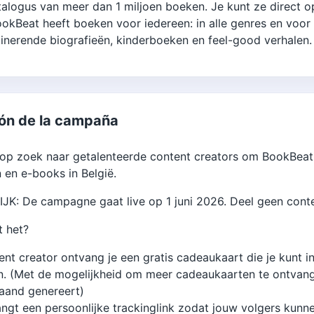
talogus van meer dan 1 miljoen boeken. Je kunt ze direct o
okBeat heeft boeken voor iedereen: in alle genres en voor all
inerende biografieën, kinderboeken en feel-good verhalen.
ón de la campaña
 op zoek naar getalenteerde content creators om BookBea
en e-books in België.
K: De campagne gaat live op 1 juni 2026. Deel geen conten
t het?
ent creator ontvang je een gratis cadeaukaart die je kun
. (Met de mogelijkheid om meer cadeaukaarten te ontvange
aand genereert)
ngt een persoonlijke trackinglink zodat jouw volgers kunn