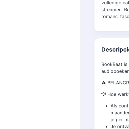
volledige ca
streamen. Bo
romans, fasc
Descripci
BookBeat is
audioboeken 
⚠️ BELANGRIJ
💡 Hoe werk
Als cont
maanden
je per m
Je ontva