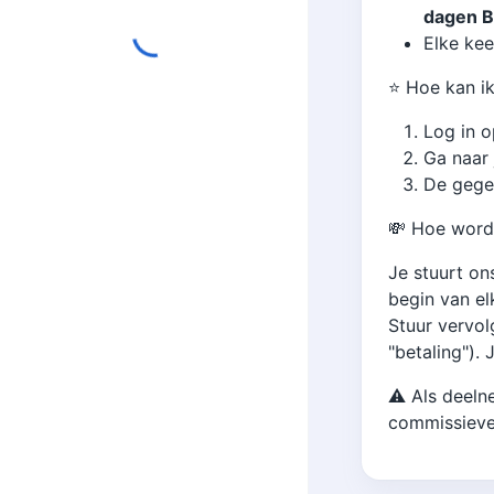
dagen Bo
Elke kee
⭐️ Hoe kan i
Log in o
Ga naar 
De gege
💸 Hoe word 
Je stuurt on
begin van el
Stuur vervol
"betaling").
⚠️ Als deeln
commissiever