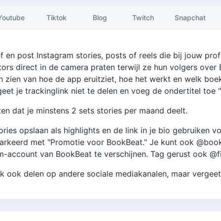
Youtube
Tiktok
Blog
Twitch
Snapchat
f en post Instagram stories, posts of reels die bij jouw pr
tors direct in de camera praten terwijl ze hun volgers ove
n zien van hoe de app eruitziet, hoe het werkt en welk boek
geet je trackinglink niet te delen en voeg de ondertitel toe
n dat je minstens 2 sets stories per maand deelt.
tories opslaan als highlights en de link in je bio gebruiken
rkeerd met "Promotie voor BookBeat." Je kunt ook @bookbe
m-account van BookBeat te verschijnen. Tag gerust ook @fi
ink ook delen op andere sociale mediakanalen, maar vergeet