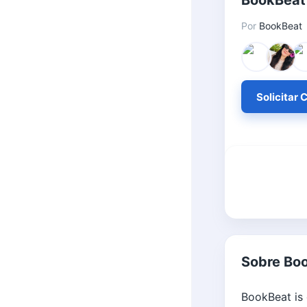
BookBeat 
Por
BookBeat
Solicitar
Sobre Bo
BookBeat is