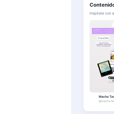
Contenid
Inspírate con 
Macha Taw
@
macha.ta