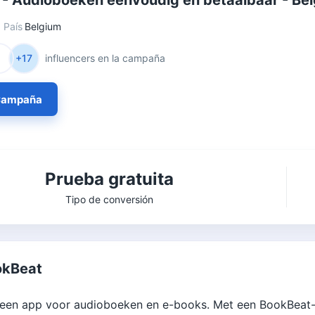
- Audioboeken eenvoudig en betaalbaar - Bel
País
Belgium
+17
influencers en la campaña
 Campaña
Prueba gratuita
Tipo de conversión
okBeat
 een app voor audioboeken en e-books. Met een BookBeat-a