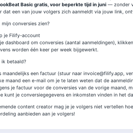
okBeat Basic gratis, voor beperkte tijd in juni
— zonder ve
r dat een van jouw volgers zich aanmeldt via jouw link, ontv
k mijn conversies zien?
p je Filify-account
je dashboard om conversies (aantal aanmeldingen), klikken
vens worden één keer per week bijgewerkt.
ik betaald?
s maandelijks een factuur (stuur naar invoice@filify.app, v
ke maand een e-mail om je te laten weten dat de aanmeldi
gens je factuur voor de conversies van de vorige maand, me
 Je kunt je conversiegegevens en inkomsten vinden in het 
emende content creator mag je je volgers niet vertellen hoe
deling aanbieden aan je volgers!