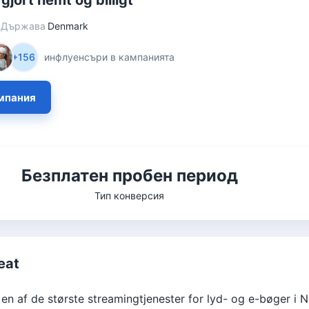
gjort nemt og billigt
Държава
Denmark
+156
инфлуенсъри в кампанията
мпания
Безплатен пробен период
Тип конверсия
eat
en af de største streamingtjenester for lyd- og e-bøger i 