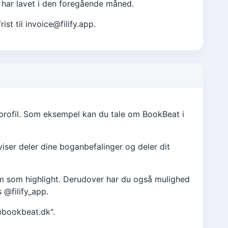
u har lavet i den foregående måned.
t til invoice@filify.app.
 profil. Som eksempel kan du tale om BookBeat i
viser deler dine boganbefalinger og deler dit
em som highlight. Derudover har du også mulighed
 @filify_app.
bookbeat.dk
".