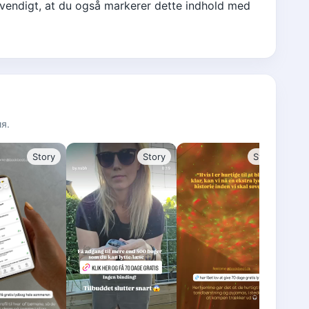
dvendigt, at du også markerer dette indhold med
я.
Story
Story
Story