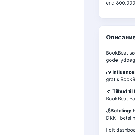
end 800.000 
Описание
BookBeat søg
gode lydbøg
🎁
Influence
gratis Book
🎉
Tilbud til
BookBeat Bas
💰
Betaling:
F
DKK i betali
I dit dashboa