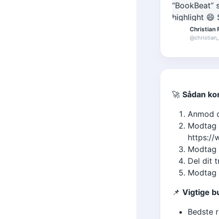
Christian 
@
christian
🚀
Sådan ko
Anmod 
Modtag d
https:/
Modtag d
Del dit 
Modtag b
📌
Vigtige b
Bedste r