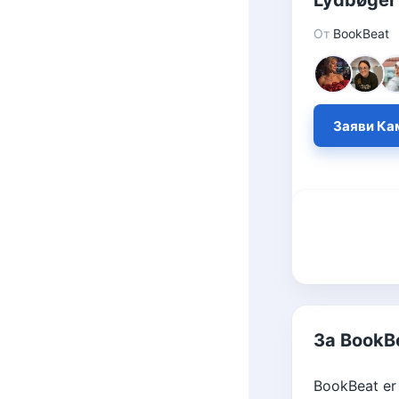
Lydbøger 
От
BookBeat
Заяви Ка
За BookB
BookBeat er 