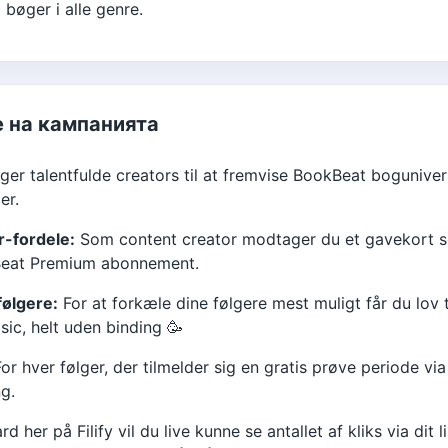
bøger i alle genre.
 на кампанията
er talentfulde creators til at fremvise BookBeat bogunivers 
er.
r-fordele:
Som content creator modtager du et gavekort s
Beat Premium abonnement.
 følgere:
For at forkæle dine følgere mest muligt får du lov t
ic, helt uden binding 🥳
or hver følger, der tilmelder sig en gratis prøve periode vi
ng.
rd her på Filify vil du live kunne se antallet af kliks via dit