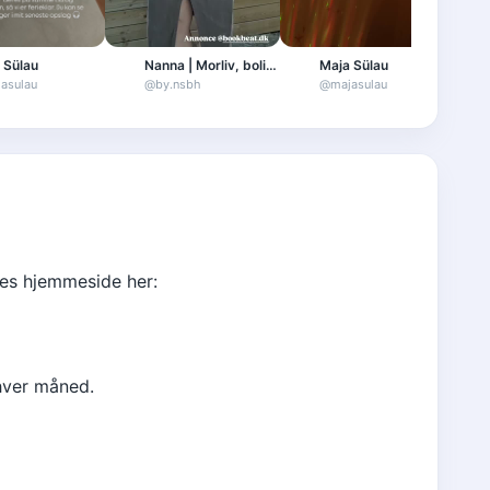
 Sülau
Nanna | Morliv, bolig, have & sund livsstil
Maja Sülau
asulau
@
by.nsbh
@
majasulau
res hjemmeside her:
 hver måned.