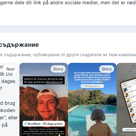
erne dele dit link på andre sociale medier, men det er nø
 съдържание
от съдържание, публикувано от други създатели за тази кампани
Reel
Story
Story