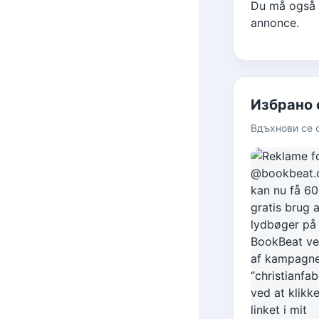
Du må også g
annonce.
Избрано
Вдъхнови се 