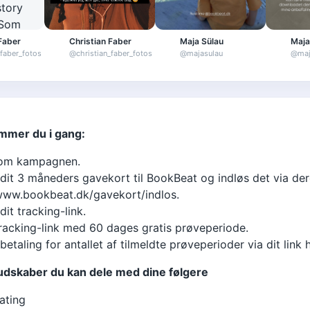
Faber
Christian Faber
Maja Sülau
Maja
_faber_fotos
@
christian_faber_fotos
@
majasulau
@
maj
mmer du i gang:
om kampagnen.
it 3 måneders gavekort til BookBeat og indløs det via de
/www.bookbeat.dk/gavekort/indlos.
it tracking-link.
tracking-link med 60 dages gratis prøveperiode.
etaling for antallet af tilmeldte prøveperioder via dit link
udskaber du kan dele med dine følgere
ating