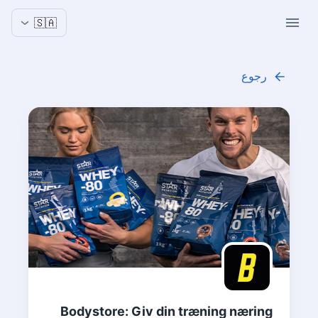
🇸🇦
رجوع
Bodystore: Giv din træning næring