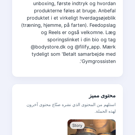
unboxing, første indtryk og hvordan
produkterne føles at bruge. Anbefal
produktet i et virkeligt hverdagsøjeblik
(træning, hjemme, på farten). Feedopslag
og Reels er også velkomne. Læg
sporingslinket i din bio og tag
@bodystore.dk og @filify_app. Mærk
tydeligt som 'Betalt samarbejde med
Gymgrossisten'.
محتوى مميز
استلهم من المحتوى الذي نشره صنّاع محتوى آخرون
لهذه الحملة.
Story